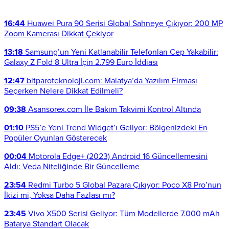
16:44
Huawei Pura 90 Serisi Global Sahneye Çıkıyor: 200 MP
Zoom Kamerası Dikkat Çekiyor
13:18
Samsung’un Yeni Katlanabilir Telefonları Cep Yakabilir:
Galaxy Z Fold 8 Ultra İçin 2.799 Euro İddiası
12:47
bitparoteknoloji.com: Malatya’da Yazılım Firması
Seçerken Nelere Dikkat Edilmeli?
09:38
Asansorex.com İle Bakım Takvimi Kontrol Altında
01:10
PS5’e Yeni Trend Widget’ı Geliyor: Bölgenizdeki En
Popüler Oyunları Gösterecek
00:04
Motorola Edge+ (2023) Android 16 Güncellemesini
Aldı: Veda Niteliğinde Bir Güncelleme
23:54
Redmi Turbo 5 Global Pazara Çıkıyor: Poco X8 Pro’nun
İkizi mi, Yoksa Daha Fazlası mı?
23:45
Vivo X500 Serisi Geliyor: Tüm Modellerde 7.000 mAh
Batarya Standart Olacak