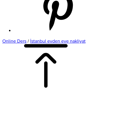
Online Ders
/
İstanbul evden eve nakliyat