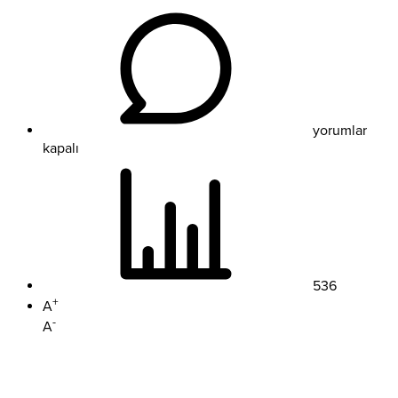
İnegöl
Belediyesi
Halk
Dansları
Topluluğu
Özbekistan’da
3.
yorumlar
Oldu
kapalı
için
536
+
A
-
A